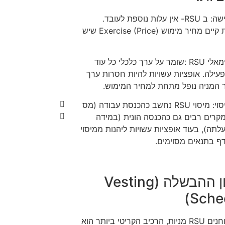
עלות רכישה: ב RSU- אין עלות נוספת לעובד.
באופציות קיים מחיר מימוש (Exercise (Price שיש
ערך מינימאלי RSU :שומר על ערך כלכלי כל עוד
ילה. אופציות עשויות להיות חסרות ערך
 המניה נופל מתחת למחיר המימוש.
מבנה מיסוי: מיסוי RSU נחשב כהכנסת עבודה (מס
מקרים רבים גם כהכנסה הונית (במידה
עלתה), בעוד אופציות עשויות ליהנות ממיסוי
דף בתנאים מסוימים.
מנגנון ההבשלה (Vesting
Sched
כאשר בוחנים RSU מניות, הרכיב הקריטי ביותר הוא