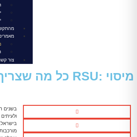
ר
י
י
מהתקשו
מאמרים
מיסו
ה
צור קשר
מיסוי :RSU כל מה שצריך לדעת על מניות חסומות
ולעיתים 
בישראל.
מורכבות