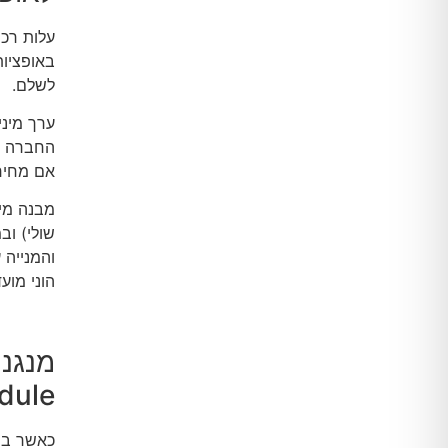
לשלם.
החברה פע
אם מחיר
שולי) וב
והמנייה 
הוני מוע
ule)