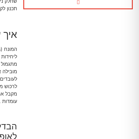
שחלק ניכ
תכנון לקו
איך עו
ליחידות 
מובילה א
מקבל את
עומדות 
לאופצ