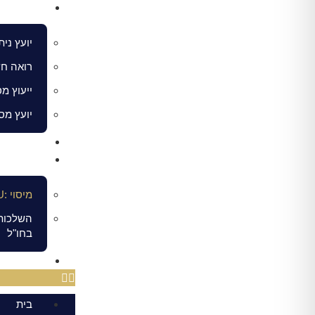
שירותי ני
יועץ ני
רואה חש
ייעוץ מס
יועץ מס
מהתקשו
מאמרים
מיסוי :RSU כל מה שצריך לדעת על מניות חסומות
השלכות 
בחו"ל
צור קשר
בית