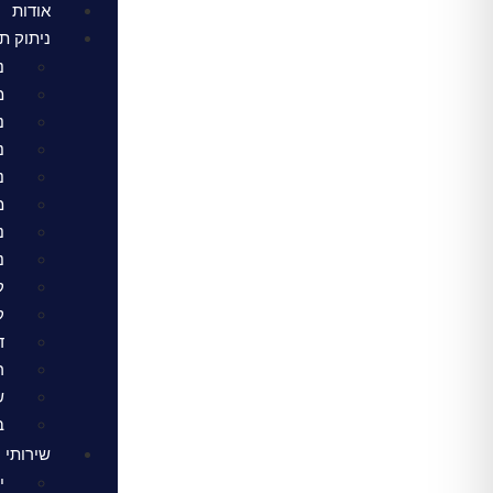
אודות
ניתוק ת
נ
מ
נ
נ
נ
מ
נ
נ
ק
ק
ד
ר
ש
ב
שירותי נ
י