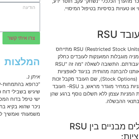
ר מהערך הכלכלי "נשחק" עקב חוסר ידע,
י או טעויות בסיסיות בטיפול המיסויי.
בד RSU
צרו איתי קשר
המונח RSU (Restricted Stock Units) מתייחס
מניה מוגבלות המוענקות לעובדים כחלק
המלצות
מתגמול עבודתם. התשובה לשאלה "מה זה "RSU
ותנו להבחנה מהותית: בניגוד לאופציות
איתן נ.
לעובדים (Stock Options), שם העובד מקבל זכות
"כרופא בהתמחות-על
לרכוש מניות במחיר מוגדר מראש, ב RSU- העובד
שיגיש בשבילי דוח כ
 המניות עצמן ללא תשלום נוסף ברגע שהן
ישי טיפל בדוח המס
בתנאי ההבשלה.
ניכר שהוא בקיא בת
משמעותי ואמשיך לה
הבדלים מבניים בין RSU
יות: