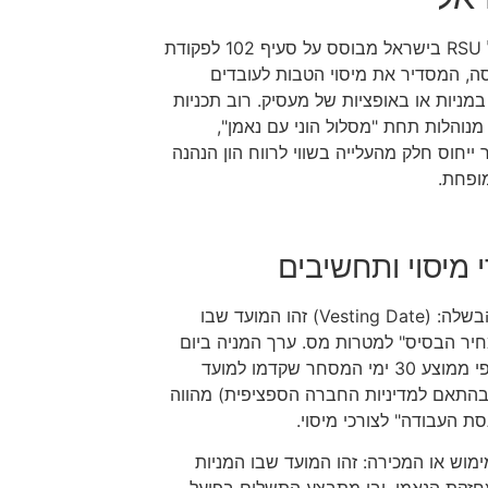
מיסוי על RSU בישראל מבוסס על סעיף 102 לפקודת
ה, המסדיר את מיסוי הטבות לעובדים
במניות או באופציות של מעסיק. רוב תכניות
- RSU מנוהלות תחת "מסלול הוני עם נאמן",
יחוס חלק מהעלייה בשווי לרווח הון הנהנה
ופחת.
 מיסוי ותחשיבים
מועד ההבשלה: (Vesting Date) זהו המועד שבו
חיר הבסיס" למטרות מס. ערך המניה ביום
זה (או לפי ממוצע 30 ימי המסחר שקדמו למועד
בהתאם למדיניות החברה הספציפית) מהווה
ת העבודה" לצורכי מיסוי.
מוש או המכירה: זהו המועד שבו המניות