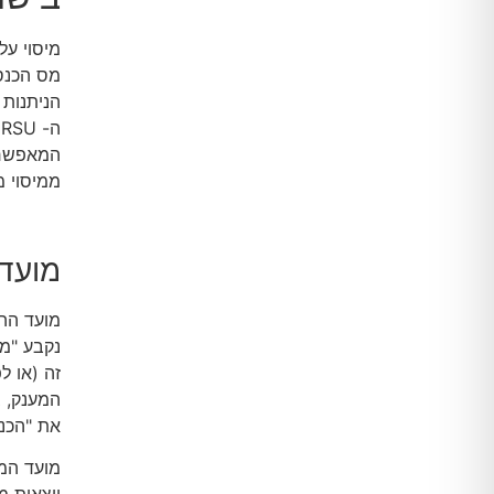
מס הכנס
הניתנות 
ה
המאפשר י
ממיסוי מ
מועדי
נקבע "מ
המענק, 
את "הכנס
מועד המי