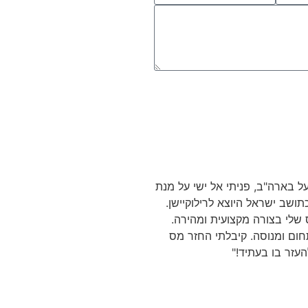
רמי שירי
מאמן אישי
 בארה"ב, פניתי אל ישי על מנת
"היי ישי
תושב ישראל היוצא לרילוקיישן.
הכוונה, סבלנות, זמינות ומקצועיות
 שלי בצורה מקצועית ומהירה.
ובשירות מדהים אתה מקבע את מ
חום ומנוסה. קיבלתי החזר מס
המקצועיים בתחום. תודה ענקית!!"
עזר בו בעתיד!"