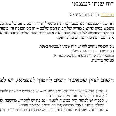
דוח שנתי לעצמאי
דף הבית
»
דוח שנתי לעצמאי
דוח שנתי לעצמאי הוא מסמך מהותי המוגש לרשויות המס בתום כל שנת מס,
משמש בסיס לחישוב מדויק של חבות המס שלכם – הן מס הכנסה והן ביטוח לאו
החוזקה והחולשה של העסק, לבחון את אפשרויות ההתייעלות ולתכנן את 
את המס המינימלי הנדרש על פי חוק.
​מס הכנסה מחייב להגיש דוח שנתי לעצמאי בשנת
המס שבה נפתח העסק שלו.
עצמאי יכול להיות מסווג כעוסק פטור או
כעוסק מורשה.
חשוב לציין שכאשר רוצים להפוך לעצמאי, יש לפ
התיק הראשון שייפתח הוא תיק במע"מ – יש להקדיש מחשבה ולהחלי
לאחר מכן יש לפתוח תיק במס הכנסה.
לבסוף יש לפתוח תיק בביטוח לאומי – גם פה יש להקדיש מחשבה ולה
לשלם ביטוח לאומי מופחת (על כך נרחיב במאמר נפרד).
אם בעסק מועסקים עובדים נוספים – יש לפתוח גם תיק ניכויים במס 