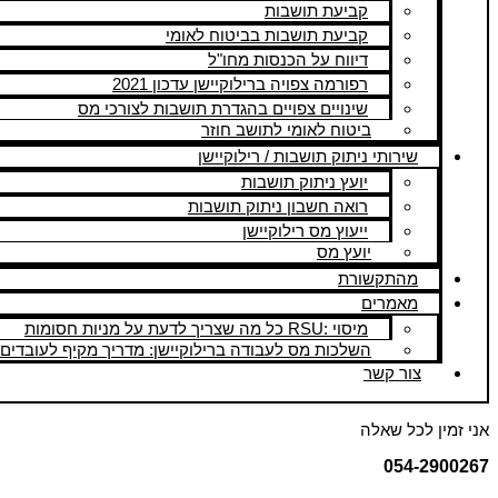
קביעת תושבות
קביעת תושבות בביטוח לאומי
דיווח על הכנסות מחו"ל
רפורמה צפויה ברילוקיישן עדכון 2021
שינויים צפויים בהגדרת תושבות לצורכי מס
ביטוח לאומי לתושב חוזר
שירותי ניתוק תושבות / רילוקיישן
יועץ ניתוק תושבות
רואה חשבון ניתוק תושבות
ייעוץ מס רילוקיישן
יועץ מס
מהתקשורת
מאמרים
מיסוי :RSU כל מה שצריך לדעת על מניות חסומות
השלכות מס לעבודה ברילוקיישן: מדריך מקיף לעובדים 
צור קשר
אני זמין לכל שאלה
054-2900267