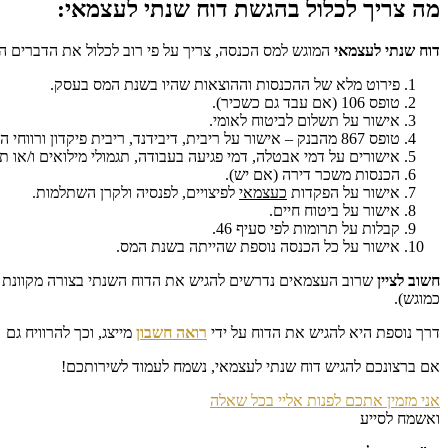
מה צריך לכלול בהגשת דוח שנתי לעצמאי:
דוח שנתי לעצמאי
המוגש למס הכנסה, צריך על פי רוב לכלול את הדברים ה
פירוט מלא של ההכנסות וההוצאות שהיו בשנת המס בעסק.
טופס 106 (אם עבד גם כשכיר).
אישור על תשלום לביטוח לאומי.
טופס 867 מהבנק – אישור על ריבית, דיבידנד, ריבית פיקדון ורווחי הון לשנת המס (אם יש).
אישורים על דמי אבטלה, דמי פגיעה בעבודה, תגמולי מילואים ו/או 
הכנסות משכר דירה (אם יש).
אישור על הפקדות
כעצמאי
לפיצויים, לפנסיה ולקרן השתלמות.
אישור על ביטוח חיים.
קבלות על תרומות לפי סעיף 46.
אישור על כל הכנסה נוספת שהייתה בשנת המס.
חשוב לציין
שרוב העצמאים נדרשים להגיש את הדוח השנתי בצורה מקוונת ד
כמוגש).
דרך נוספת היא להגיש את הדוח על ידי
רואה חשבון
מייצג, וכך להרוויח גם 
אם ברצונכם להגיש דוח שנתי לעצמאי, נשמח לעמוד לשירותכם!
אני מזמין אתכם לפנות אליי בכל שאלה
ואשמח לסייע